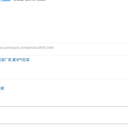
szxhxpack.com/product/605.html
柱袋厂家
,
缓冲气柱袋
鞋撑