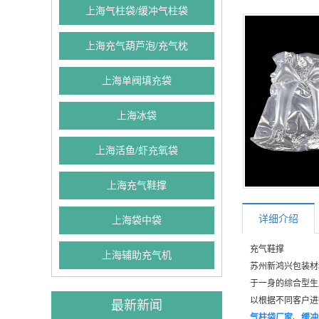
上海气柱袋/缓冲气柱袋
上海充气葫芦泡/充气枕
上海单阀填充袋
上海冰袋
上海活鱼/虾充氧袋
上海充气鞋撑
详细介绍
上海袋中袋
充气鞋撑
上海辅助充气机
苏州新鸿兴包装材
于一身的综合型生
以根据不同客户进
最新新闻
气柱袋厂家
、
缓冲