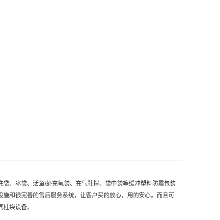
充袋、冰袋、活鱼/虾充氧袋、充气鞋撑、袋中袋等缓冲塑料防震包装
设施和很完善的售后服务系统，让客户买的放心，用的安心。而且可
气柱袋设备。