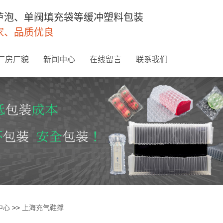
芦泡、单阀填充袋等缓冲塑料包装
家、品质优良
厂房厂貌
新闻中心
在线留言
联系我们
中心
>>
上海充气鞋撑